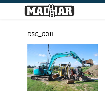
Skip
to
content
DSC_0011